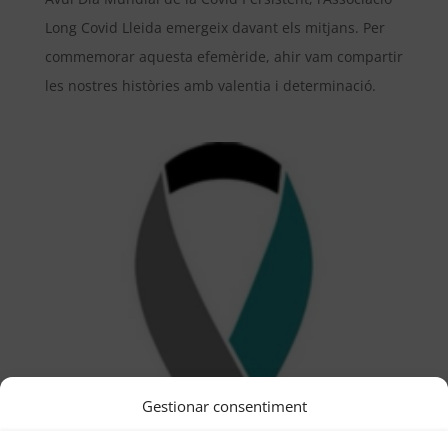
Long Covid Lleida emergeix davant els mitjans. Per
commemorar aquesta efemèride, ahir vam compartir
les nostres històries amb valentia i determinació.
Gestionar consentiment