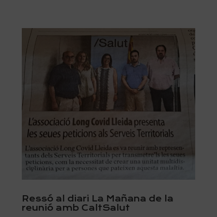
Ressó al diari La Mañana de la
reunió amb CaltSalut