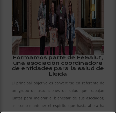
Formamos parte de FeSalut,
una asociación coordinadora
de entidades para la salud de
Lleida
El principal objetivo es convertirse en referente de
un grupo de asociaciones de salud que trabajan
juntas para mejorar el bienestar de sus asociados;
así como mantener el espíritu que hasta ahora ha
definido FeSalut. En definitiva, potenciar a la