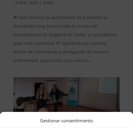
13 Mar 2025
|
Actos
📢 Ayer tuvimos la oportunidad de presentar la
Asociación Long Covid Lleida en la sala del
Ayuntamiento de Puigverd de Lleida, ¡y no podemos
estar más contentos! 💚 Siguiendo con nuestra
misión de información y divulgación de nuestra
enfermedad, explicamos a los vecinos...
Gestionar consentimiento
Charla con alumnos de 1ero de