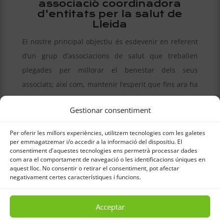
associació coordinadora
d'entitats per la salut de
Lleida
El nostre principal objectiu és esdevenir en referent
d’un grup d’associacions de salut que treballen
plegades per millorar el benestar dels seus
associats; així com, mantenir l’esperit que fins ara ha
definit FeSalut. En definitiva, potenciar la Federació
Gestionar consentiment
en tots els àmbits socials.
Per oferir les millors experiències, utilitzem tecnologies com les galetes
per emmagatzemar i/o accedir a la informació del dispositiu. El
consentiment d'aquestes tecnologies ens permetrà processar dades
com ara el comportament de navegació o les identificacions úniques en
amb la col·laboració de:
aquest lloc. No consentir o retirar el consentiment, pot afectar
negativament certes característiques i funcions.
4
5
Acceptar