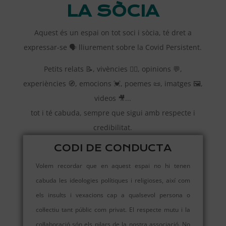
LA SÒCIA
Aquest és un espai on tot soci i sòcia, té dret a
expressar-se 🗣️ lliurement sobre la Covid Persistent.
Petits relats 📝, vivències 🐱‍🏍, opinions 💬,
experiències 🧭, emocions 💓, poemes 📜, imatges 🖼,
videos 🎥...
tot i té cabuda, sempre que sigui amb respecte i
credibilitat.
CODI DE CONDUCTA
Volem recordar que en aquest espai no hi tenen
cabuda les ideologies polítiques i religioses, així com
els insults i vexacions cap a qualsevol persona o
col·lectiu tant públic com privat. El respecte mutu i la
col·laboració són els pilars de la nostra associació. No