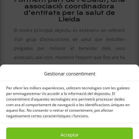
associació coordinadora
d'entitats per la salut de
Lleida
El nostre principal objectiu és esdevenir en referent
d’un grup d’associacions de salut que treballen
plegades per millorar el benestar dels seus
associats; així com, mantenir l’esperit que fins ara ha
definit FeSalut. En definitiva, potenciar la Federació
Gestionar consentiment
en tots els àmbits socials.
Per oferir les millors experiències, utilitzem tecnologies com les galetes
per emmagatzemar i/o accedir a la informació del dispositiu. El
consentiment d'aquestes tecnologies ens permetrà processar dades
com ara el comportament de navegació o les identificacions úniques en
amb la col·laboració de:
aquest lloc. No consentir o retirar el consentiment, pot afectar
negativament certes característiques i funcions.
4
5
Acceptar