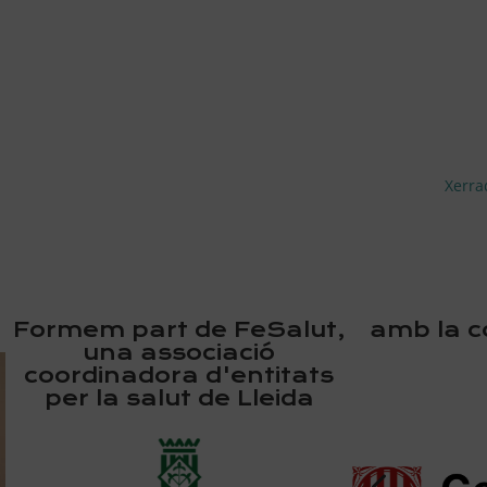
Xerra
Formem part de FeSalut,
amb la co
una associació
coordinadora d'entitats
per la salut de Lleida
El nostre principal objectiu és esdevenir en
referent d’un grup d’associacions de salut que
4