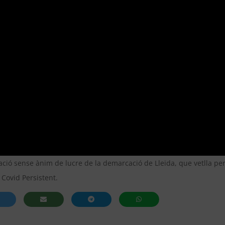
ació sense ànim de lucre de la demarcació de Lleida, que vetlla pe
 Covid Persistent.