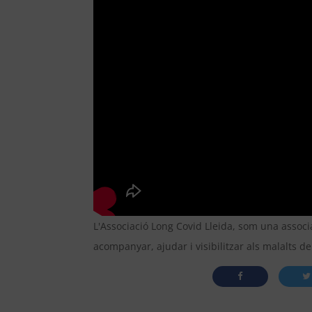
L'Associació Long Covid Lleida, som una associ
acompanyar, ajudar i visibilitzar als malalts de