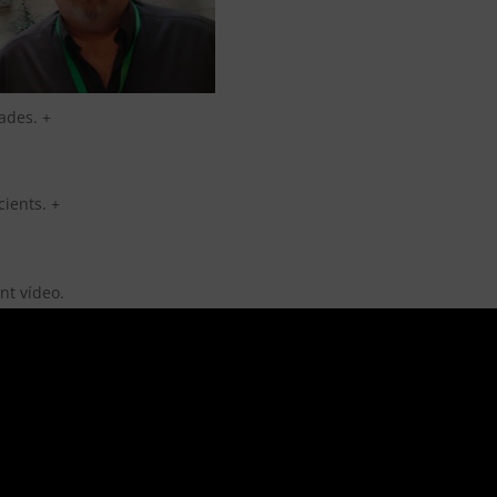
tades. +
cients. +
nt vídeo.