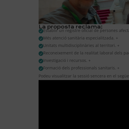
La proposta reclama:
Establir un registre oficial de persones afec

Més atenció sanitària especialitzada. +

Unitats multidisciplinàries al territori. +

Reconeixement de la realitat laboral dels pa

Investigació i recursos. +

Formació dels professionals sanitaris. +

Podeu visualitzar la sessió sencera en el següe