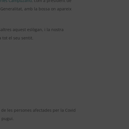
Carles Campuzano
, com a president de
 Generalitat, amb la bossa on apareix
saltres aquest eslògan, i la nostra
tot el seu sentit.
 de les persones afectades per la Covid
s pugui.