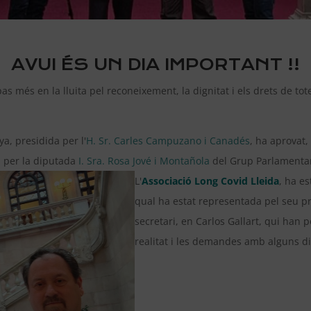
AVUI ÉS UN DIA IMPORTANT !!
as més en la lluita pel reconeixement, la dignitat i els drets de to
a, presidida per l'
H. Sr. Carles Campuzano i Canadés
, ha aprovat,
a per la diputada
I. Sra. Rosa Jové i Montañola
del Grup Parlamentar
L'
Associació Long Covid Lleida
, ha es
qual ha estat representada pel seu pr
secretari, en Carlos Gallart, qui han p
realitat i les demandes amb alguns di