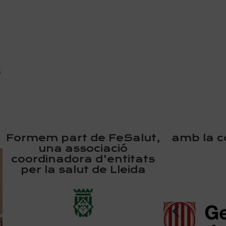
6
Formem part de FeSalut,
amb la co
una associació
coordinadora d'entitats
per la salut de Lleida
El nostre principal objectiu és esdevenir en
referent d’un grup d’associacions de salut que
4
treballen plegades per millorar el benestar