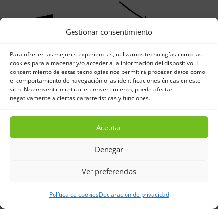
Gestionar consentimiento
Para ofrecer las mejores experiencias, utilizamos tecnologías como las
cookies para almacenar y/o acceder a la información del dispositivo. El
consentimiento de estas tecnologías nos permitirá procesar datos como
el comportamiento de navegación o las identificaciones únicas en este
sitio. No consentir o retirar el consentimiento, puede afectar
negativamente a ciertas características y funciones.
Aceptar
Denegar
Ver preferencias
Política de cookies
Declaración de privacidad
Gracias a la escuela Espígol,
ZER Riu
Ondara
, por recibirnos y darnos la